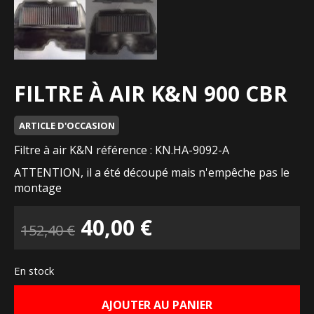
FILTRE À AIR K&N 900 CBR
ARTICLE D'OCCASION
Filtre à air K&N référence : KN.HA-9092-A
ATTENTION, il a été découpé mais n'empêche pas le
montage
Le
Le
40,00
€
152,40
€
prix
prix
En stock
initial
actuel
AJOUTER AU PANIER