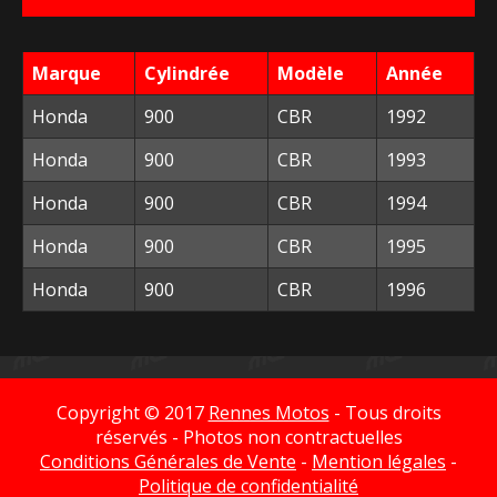
était :
est :
152,40 €.
40,00 €.
Marque
Cylindrée
Modèle
Année
Honda
900
CBR
1992
Honda
900
CBR
1993
Honda
900
CBR
1994
Honda
900
CBR
1995
Honda
900
CBR
1996
Copyright © 2017
Rennes Motos
- Tous droits
réservés - Photos non contractuelles
Conditions Générales de Vente
-
Mention légales
-
Politique de confidentialité