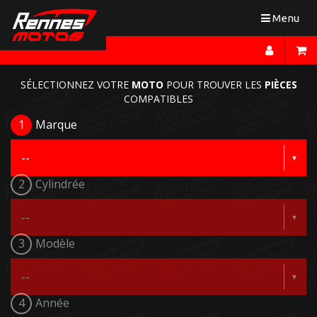
Toggle
Menu
navigation
SÉLECTIONNEZ VOTRE
MOTO
POUR TROUVER LES
PIÈCES
COMPATIBLES
1
Marque
2
Cylindrée
3
Modèle
4
Année