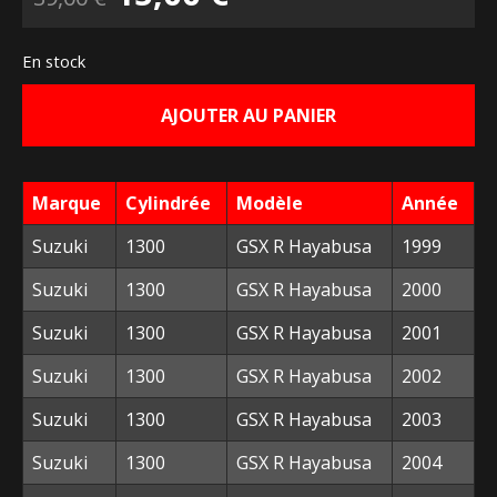
prix
prix
En stock
initial
actuel
AJOUTER AU PANIER
était :
est :
39,00 €.
15,00 €.
Marque
Cylindrée
Modèle
Année
Suzuki
1300
GSX R Hayabusa
1999
Suzuki
1300
GSX R Hayabusa
2000
Suzuki
1300
GSX R Hayabusa
2001
Suzuki
1300
GSX R Hayabusa
2002
Suzuki
1300
GSX R Hayabusa
2003
Suzuki
1300
GSX R Hayabusa
2004