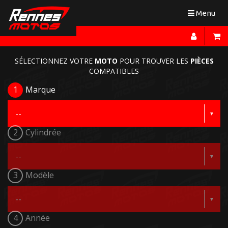
Toggle
Menu
navigation
SÉLECTIONNEZ VOTRE
MOTO
POUR TROUVER LES
PIÈCES
COMPATIBLES
1
Marque
2
Cylindrée
3
Modèle
4
Année