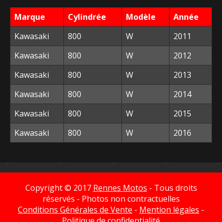
354,00 €.
30,00 €.
Marque
Cylindrée
Modèle
Année
Kawasaki
800
W
2011
Kawasaki
800
W
2012
Kawasaki
800
W
2013
Kawasaki
800
W
2014
Kawasaki
800
W
2015
Kawasaki
800
W
2016
Copyright © 2017
Rennes Motos
- Tous droits
réservés - Photos non contractuelles
Conditions Générales de Vente
-
Mention légales
-
Politique de confidentialité