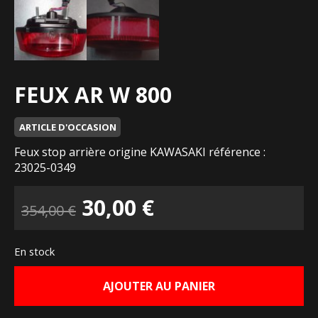
FEUX AR W 800
ARTICLE D'OCCASION
Feux stop arrière origine KAWASAKI référence :
23025-0349
Le
Le
30,00
€
354,00
€
prix
prix
En stock
initial
actuel
AJOUTER AU PANIER
était :
est :