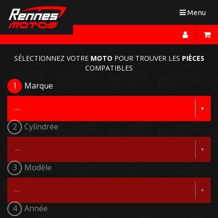
Toggle
Menu
navigation
SÉLECTIONNEZ VOTRE
MOTO
POUR TROUVER LES
PIÈCES
COMPATIBLES
1
Marque
2
Cylindrée
3
Modèle
4
Année