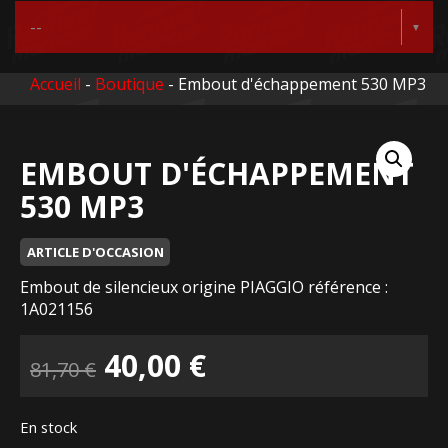
Accueil
-
Boutique
- Embout d'échappement 530 MP3
EMBOUT D'ÉCHAPPEMENT
530 MP3
ARTICLE D'OCCASION
Embout de silencieux origine PIAGGIO référence :
1A021156
Le
Le
40,00
€
81,70
€
prix
prix
En stock