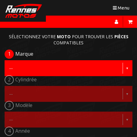
Toggle
Menu
navigation
SÉLECTIONNEZ VOTRE
MOTO
POUR TROUVER LES
PIÈCES
COMPATIBLES
1
Marque
2
Cylindrée
3
Modèle
4
Année