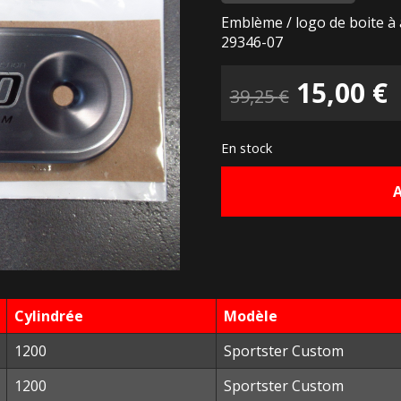
Emblème / logo de boite à
29346-07
Le
15,00
€
39,25
€
prix
p
En stock
initial
a
était :
e
39,25 €.
1
Cylindrée
Modèle
1200
Sportster Custom
1200
Sportster Custom