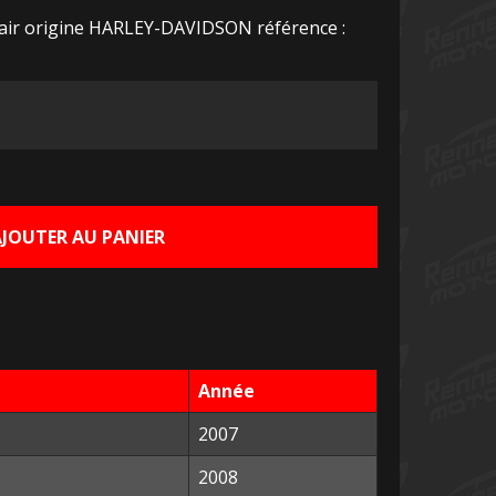
 air origine HARLEY-DAVIDSON référence :
Le
rix
ctuel
AJOUTER AU PANIER
st :
5,00 €.
Année
2007
2008