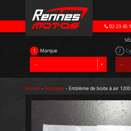
02 23 45 
SÉ
1
Marque
2
Cy
Accueil
-
Boutique
- Emblème de boite à air 1200