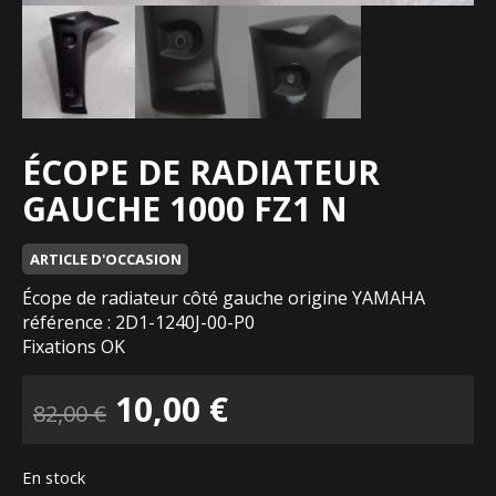
ÉCOPE DE RADIATEUR
GAUCHE 1000 FZ1 N
ARTICLE D'OCCASION
Écope de radiateur côté gauche origine YAMAHA
référence : 2D1-1240J-00-P0
Fixations OK
Le
Le
10,00
€
82,00
€
prix
prix
En stock