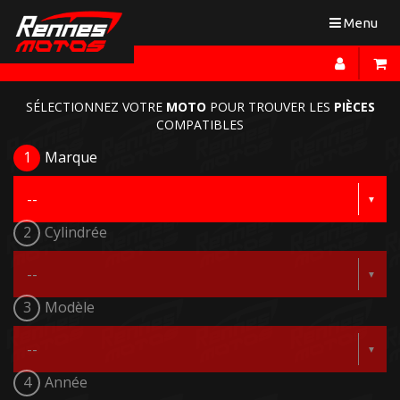
Toggle
Menu
navigation
SÉLECTIONNEZ VOTRE
MOTO
POUR TROUVER LES
PIÈCES
COMPATIBLES
1
Marque
2
Cylindrée
3
Modèle
4
Année