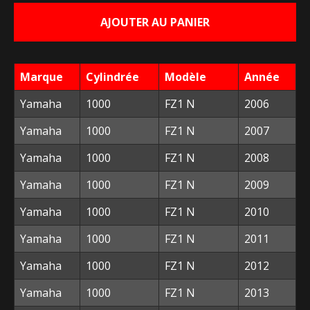
initial
actuel
AJOUTER AU PANIER
était :
est :
82,00 €.
10,00 €.
Marque
Cylindrée
Modèle
Année
Yamaha
1000
FZ1 N
2006
Yamaha
1000
FZ1 N
2007
Yamaha
1000
FZ1 N
2008
Yamaha
1000
FZ1 N
2009
Yamaha
1000
FZ1 N
2010
Yamaha
1000
FZ1 N
2011
Yamaha
1000
FZ1 N
2012
Yamaha
1000
FZ1 N
2013