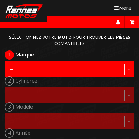
Toggle
Menu
navigation
SÉLECTIONNEZ VOTRE
MOTO
POUR TROUVER LES
PIÈCES
COMPATIBLES
1
Marque
2
Cylindrée
3
Modèle
4
Année