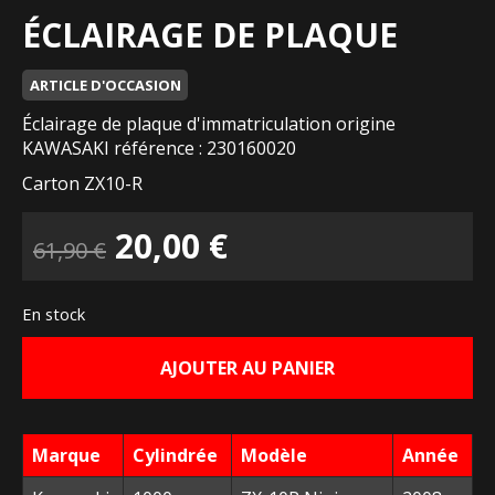
ÉCLAIRAGE DE PLAQUE
ARTICLE D'OCCASION
Éclairage de plaque d'immatriculation origine
KAWASAKI référence : 230160020
Carton ZX10-R
Le
Le
20,00
€
61,90
€
prix
prix
En stock
initial
actuel
AJOUTER AU PANIER
était :
est :
61,90 €.
20,00 €.
Marque
Cylindrée
Modèle
Année