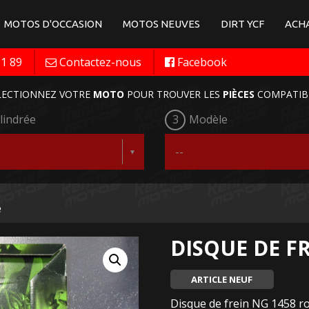
MOTOS D'OCCASION
MOTOS NEUVES
DIRT YCF
ACHA
11 89
Contactez-nous
Facebook
LECTIONNEZ VOTRE
MOTO
POUR TROUVER LES
PIÈCES
COMPATIB
lindrée
3
Modèle
e
DISQUE DE F
ARTICLE NEUF
Disque de frein NG 1458 ro