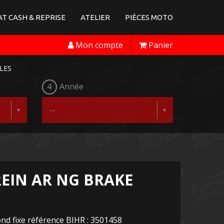
T CASH & REPRISE
ATELIER
PIÈCES MOTO
Mon compte
Panier
LES
4
Année
REIN AR NG BRAKE
nd fixe référence BIHR : 3501458