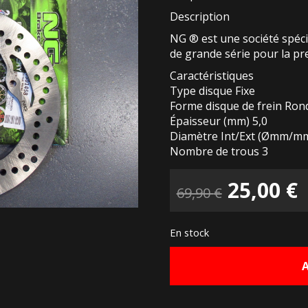
Description
NG ® est une société spécia
de grande série pour la p
Caractéristiques
Type disque Fixe
Forme disque de frein Ron
Épaisseur (mm) 5,0
Diamètre Int/Ext (Ømm/mm
Nombre de trous 3
Le
25,00
€
69,90
€
prix
p
En stock
initial
a
était :
e
69,90 €.
2