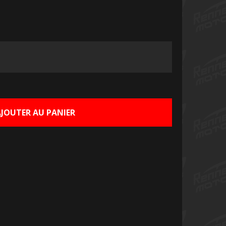
Le
prix
actuel
AJOUTER AU PANIER
est :
€.
50,00 €.