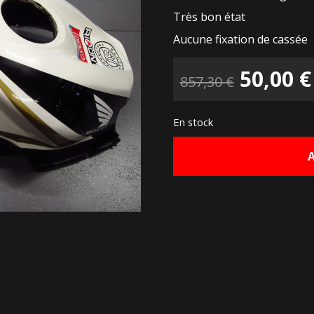
Très bon état
Aucune fixation de cassée
Le
50,00
€
857,30
€
prix
En stock
initial
était :
857,30 