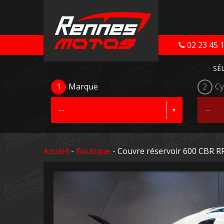
02 23 45 
SÉ
1
Marque
2
Cy
Accueil
-
Boutique
- Couvre réservoir 600 CBR R