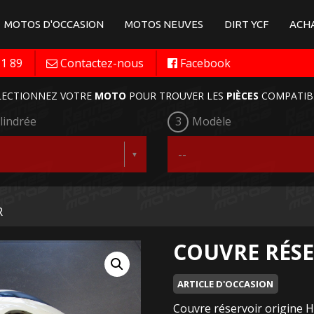
MOTOS D'OCCASION
MOTOS NEUVES
DIRT YCF
ACHA
11 89
Contactez-nous
Facebook
LECTIONNEZ VOTRE
MOTO
POUR TROUVER LES
PIÈCES
COMPATIB
lindrée
3
Modèle
R
COUVRE RÉSE
ARTICLE D'OCCASION
Couvre réservoir origine