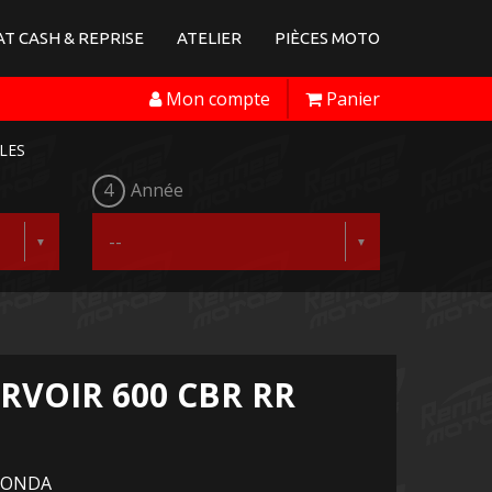
T CASH & REPRISE
ATELIER
PIÈCES MOTO
Mon compte
Panier
LES
4
Année
RVOIR 600 CBR RR
 HONDA