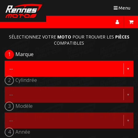
Toggle
Menu
navigation
SÉLECTIONNEZ VOTRE
MOTO
POUR TROUVER LES
PIÈCES
COMPATIBLES
1
Marque
2
Cylindrée
3
Modèle
4
Année