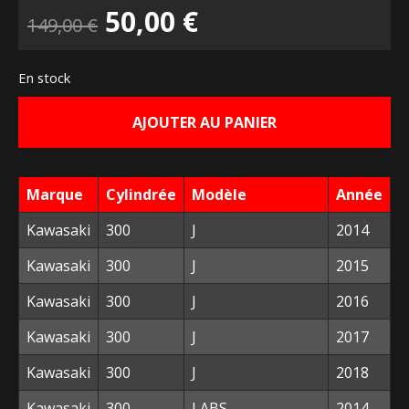
Le
Le
50,00
€
149,00
€
prix
prix
En stock
initial
actuel
AJOUTER AU PANIER
était :
est :
149,00 €.
50,00 €.
Marque
Cylindrée
Modèle
Année
Kawasaki
300
J
2014
Kawasaki
300
J
2015
Kawasaki
300
J
2016
Kawasaki
300
J
2017
Kawasaki
300
J
2018
Kawasaki
300
J ABS
2014