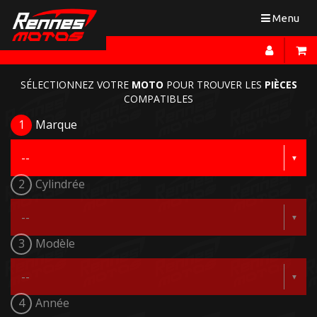
Toggle
Menu
navigation
SÉLECTIONNEZ VOTRE
MOTO
POUR TROUVER LES
PIÈCES
COMPATIBLES
1
Marque
2
Cylindrée
3
Modèle
4
Année