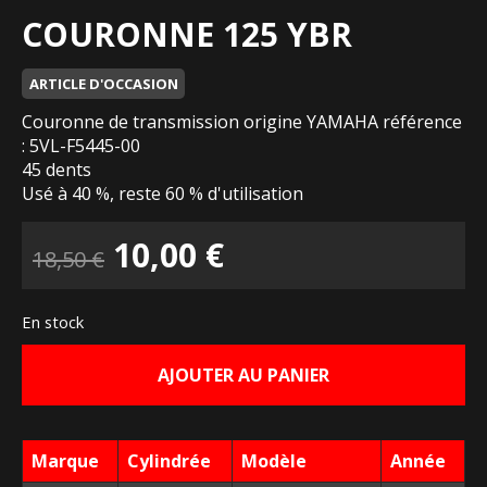
COURONNE 125 YBR
ARTICLE D'OCCASION
Couronne de transmission origine YAMAHA référence
: 5VL-F5445-00
45 dents
Usé à 40 %, reste 60 % d'utilisation
Le
Le
10,00
€
18,50
€
prix
prix
En stock
initial
actuel
AJOUTER AU PANIER
était :
est :
18,50 €.
10,00 €.
Marque
Cylindrée
Modèle
Année