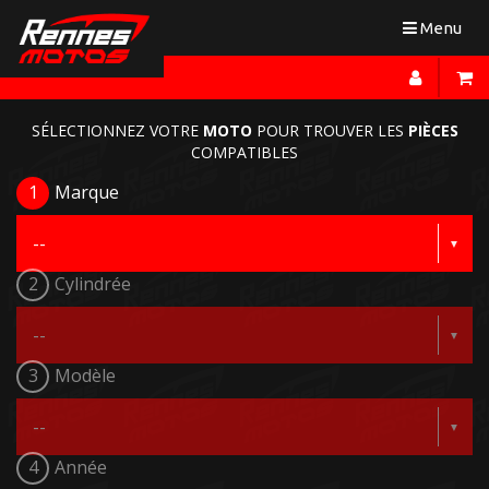
Toggle
Menu
navigation
SÉLECTIONNEZ VOTRE
MOTO
POUR TROUVER LES
PIÈCES
COMPATIBLES
1
Marque
2
Cylindrée
3
Modèle
4
Année