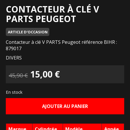
CONTACTEUR À CLÉ V
PARTS PEUGEOT
ARTICLE D'OCCASION
Contacteur à clé V PARTS Peugeot référence BIHR :
879017
DIVERS
Le
Le
15,00
€
45,90
€
prix
prix
En stock
initial
actuel
AJOUTER AU PANIER
était :
est :
45,90 €.
15,00 €.
Marque
Cylindrée
Modèle
Année