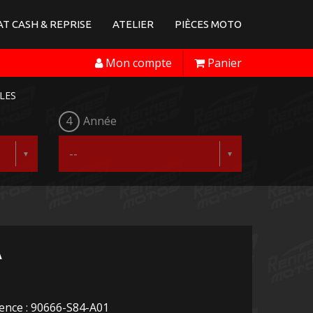
T CASH & REPRISE
ATELIER
PIÈCES MOTO
Mon compte
Panier
LES
4
Année
A
ence : 90666-S84-A01