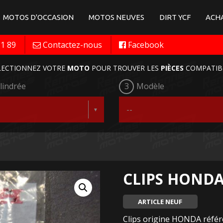
MOTOS D'OCCASION
MOTOS NEUVES
DIRT YCF
ACHA
11 89
Contactez-nous
Facebook
LECTIONNEZ VOTRE
MOTO
POUR TROUVER LES
PIÈCES
COMPATIB
lindrée
3
Modèle
CLIPS HOND
ARTICLE NEUF
Clips origine HONDA référ