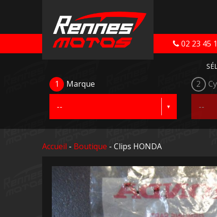
02 23 45 
SÉ
1
Marque
2
Cy
Accueil
-
Boutique
- Clips HONDA