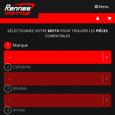
Toggle
Menu
navigation
SÉLECTIONNEZ VOTRE
MOTO
POUR TROUVER LES
PIÈCES
COMPATIBLES
1
Marque
2
Cylindrée
3
Modèle
4
Année