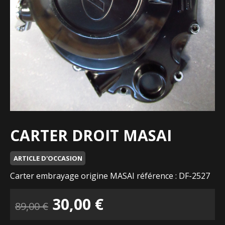
CARTER DROIT MASAI
ARTICLE D'OCCASION
Carter embrayage origine MASAI référence : DF-2527
Le
Le
30,00
€
89,00
€
prix
prix