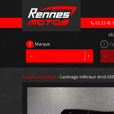
02 23 45 
SÉ
1
Marque
2
Cy
Accueil
-
Boutique
- Carénage inférieur droit 65