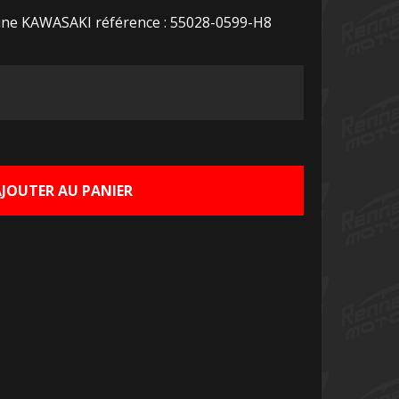
gine KAWASAKI référence : 55028-0599-H8
Le
rix
ctuel
AJOUTER AU PANIER
st :
0,00 €.