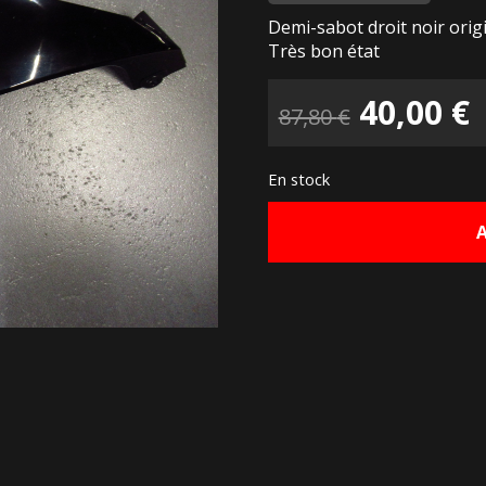
Demi-sabot droit noir ori
Très bon état
Le
40,00
€
87,80
€
prix
p
En stock
initial
a
était :
e
87,80 €.
4