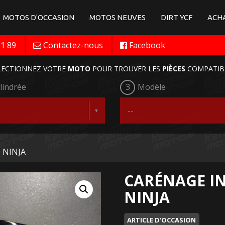
MOTOS D'OCCASION
MOTOS NEUVES
DIRT YCF
ACHA
11 89
Contactez-nous
Facebook
LECTIONNEZ VOTRE
MOTO
POUR TROUVER LES
PIÈCES
COMPATIB
lindrée
3
Modèle
0 NINJA
CARÉNAGE IN
NINJA
ARTICLE D'OCCASION