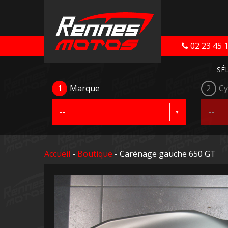
02 23 45 
SÉ
1
Marque
2
Cy
Accueil
-
Boutique
- Carénage gauche 650 GT