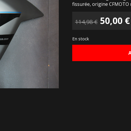
fissurée, origine CFMOTO
Le
50,00
€
114,98
€
prix
En stock
initial
était :
114,98 