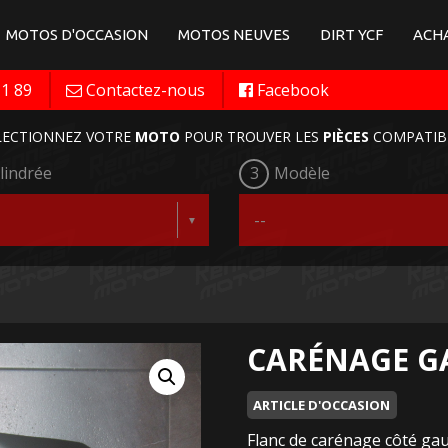
MOTOS D'OCCASION
MOTOS NEUVES
DIRT YCF
ACHA
11 89
Contactez-nous
Facebook
LECTIONNEZ VOTRE
MOTO
POUR TROUVER LES
PIÈCES
COMPATIB
lindrée
3
Modèle
CARÉNAGE GA
ARTICLE D'OCCASION
Flanc de carénage côté gauc