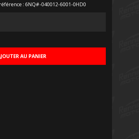
 référence : 6NQ#-040012-6001-0HD0
Le
prix
actuel
AJOUTER AU PANIER
est :
€.
50,00 €.