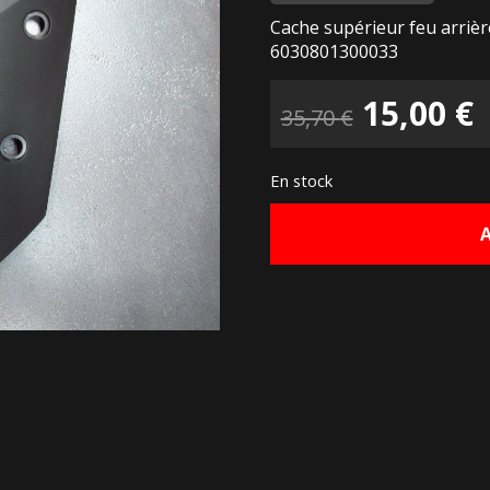
Cache supérieur feu arriè
6030801300033
Le
15,00
€
35,70
€
prix
p
En stock
initial
a
était :
e
35,70 €.
1