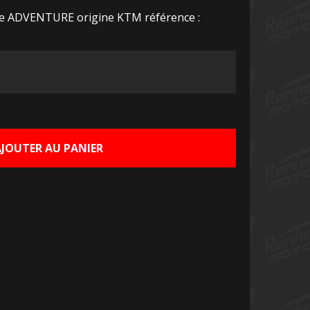
re ADVENTURE origine KTM référence :
Le
rix
ctuel
AJOUTER AU PANIER
st :
5,00 €.