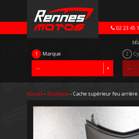
02 23 45 
SÉ
1
Marque
2
Cy
Accueil
-
Boutique
- Cache supérieur feu arriè