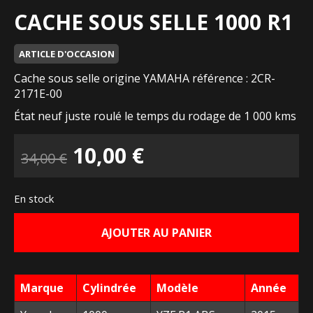
CACHE SOUS SELLE 1000 R1
ARTICLE D'OCCASION
Cache sous selle origine YAMAHA référence : 2CR-
2171E-00
État neuf juste roulé le temps du rodage de 1 000 kms
Le
Le
10,00
€
34,00
€
prix
prix
En stock
initial
actuel
AJOUTER AU PANIER
était :
est :
34,00 €.
10,00 €.
Marque
Cylindrée
Modèle
Année