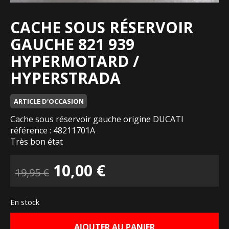
CACHE SOUS RÉSERVOIR
GAUCHE 821 939
HYPERMOTARD /
HYPERSTRADA
ARTICLE D'OCCASION
Cache sous réservoir gauche origine DUCATI
référence : 48211701A
Très bon état
Le
Le
10,00
€
19,95
€
prix
prix
En stock
initial
actuel
AJOUTER AU PANIER