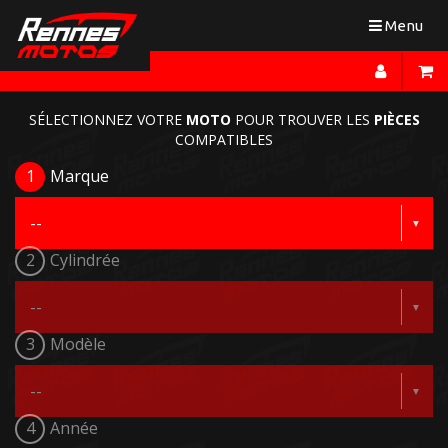
Toggle
Menu
navigation
SÉLECTIONNEZ VOTRE
MOTO
POUR TROUVER LES
PIÈCES
COMPATIBLES
1
Marque
2
Cylindrée
3
Modèle
4
Année