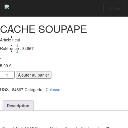
Accueil
-
Pièces et accessoires YCF
- CACHE SOUPAPE
Toggle
Menu
navigation
CACHE SOUPAPE
Article neuf
Référence : 84667
.
5,00
€
Quantité
Ajouter au panier
UGS :
84667
Catégorie :
Culasse
Description