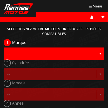
Toggle
Menu
navigation
SÉLECTIONNEZ VOTRE
MOTO
POUR TROUVER LES
PIÈCES
COMPATIBLES
1
Marque
2
Cylindrée
3
Modèle
4
Année