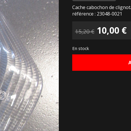
Cache cabochon de clignot
référence : 23048-0021
Le
10,00
€
15,20
€
prix
p
En stock
initial
a
était :
e
15,20 €.
1