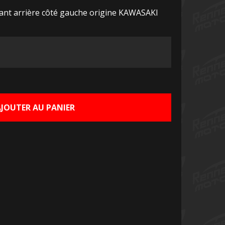
ant arrière côté gauche origine KAWASAKI
Le
rix
ctuel
AJOUTER AU PANIER
st :
0,00 €.