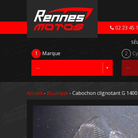
02 23 45 
SÉ
1
Marque
2
Cy
Accueil
-
Boutique
- Cabochon clignotant G 1400