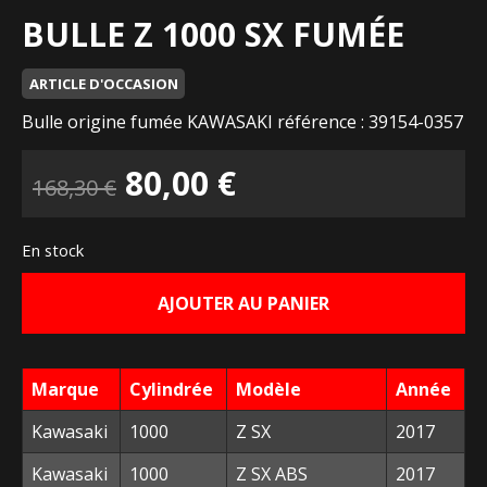
BULLE Z 1000 SX FUMÉE
ARTICLE D'OCCASION
Bulle origine fumée KAWASAKI référence : 39154-0357
Le
Le
80,00
€
168,30
€
prix
prix
En stock
initial
actuel
AJOUTER AU PANIER
était :
est :
168,30 €.
80,00 €.
Marque
Cylindrée
Modèle
Année
Kawasaki
1000
Z SX
2017
Kawasaki
1000
Z SX ABS
2017