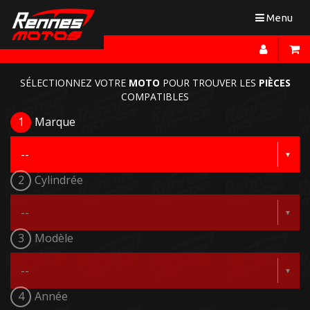
Toggle
Menu
navigation
SÉLECTIONNEZ VOTRE
MOTO
POUR TROUVER LES
PIÈCES
COMPATIBLES
1
Marque
2
Cylindrée
3
Modèle
4
Année