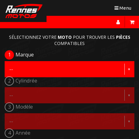
Toggle
Menu
navigation
SÉLECTIONNEZ VOTRE
MOTO
POUR TROUVER LES
PIÈCES
COMPATIBLES
1
Marque
2
Cylindrée
3
Modèle
4
Année