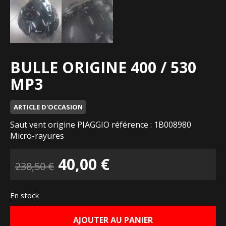
BULLE ORIGINE 400 / 530
MP3
ARTICLE D'OCCASION
Saut vent origine PIAGGIO référence : 1B008980
Micro-rayures
Le
Le
40,00
€
238,50
€
prix
prix
En stock
initial
actuel
AJOUTER AU PANIER