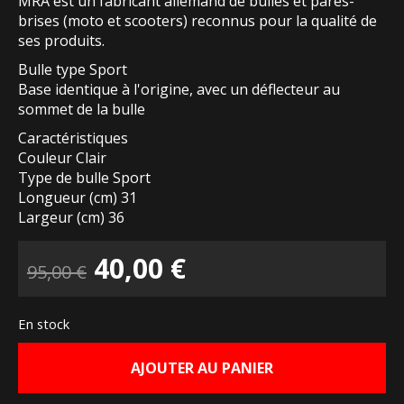
MRA est un fabricant allemand de bulles et pares-
brises (moto et scooters) reconnus pour la qualité de
ses produits.
Bulle type Sport
Base identique à l'origine, avec un déflecteur au
sommet de la bulle
Caractéristiques
Couleur Clair
Type de bulle Sport
Longueur (cm) 31
Largeur (cm) 36
Le
Le
40,00
€
95,00
€
prix
prix
En stock
initial
actuel
AJOUTER AU PANIER
était :
est :