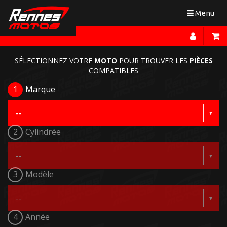
Toggle
Menu
navigation
SÉLECTIONNEZ VOTRE
MOTO
POUR TROUVER LES
PIÈCES
COMPATIBLES
1
Marque
2
Cylindrée
3
Modèle
4
Année