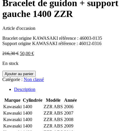
Bracelet de guidon + support
gauche 1400 ZZR
Article d'occasion
Bracelet origine KAWASAKI référence : 46003-0135
Support origine KAWASAKI référence : 46012-0316
Le
Le
216,30
€
50,00
€
prix
prix
En stock
initial
actuel
était :
est :
Ajouter au panier
216,30 €.
50,00 €.
Catégorie :
Non classé
Description
Marque
Cylindrée
Modèle
Année
Kawasaki
1400
ZZR ABS
2006
Kawasaki
1400
ZZR ABS
2007
Kawasaki
1400
ZZR ABS
2008
Kawasaki
1400
ZZR ABS
2009