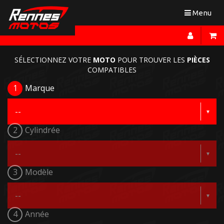
Toggle
Menu
navigation
SÉLECTIONNEZ VOTRE
MOTO
POUR TROUVER LES
PIÈCES
COMPATIBLES
1
Marque
2
Cylindrée
3
Modèle
4
Année