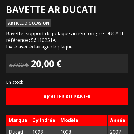
BAVETTE AR DUCATI
ARTICLE D'OCCASION
Bavette, support de polaque arrière origine DUCATI
référence : 56110251A
Livré avec éclairage de plaque
Le
Le
20,00
€
57,00
€
prix
prix
En stock
initial
actuel
AJOUTER AU PANIER
était :
est :
57,00 €.
20,00 €.
Marque
Cylindrée
Modèle
Année
Ducati
1098
1098
2007