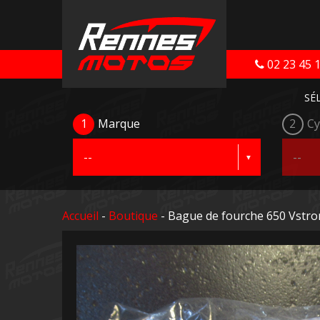
02 23 45 
SÉ
1
Marque
2
Cy
Accueil
-
Boutique
- Bague de fourche 650 Vstr