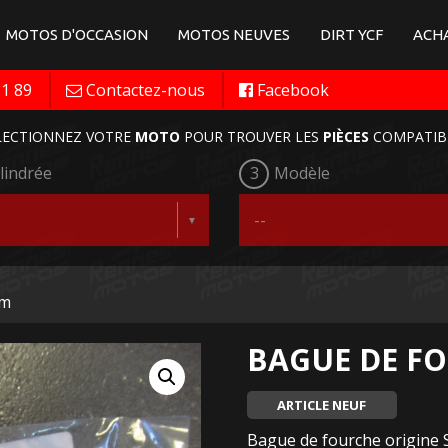
MOTOS D'OCCASION
MOTOS NEUVES
DIRT YCF
ACHA
11 89
Contactez-nous
Facebook
LECTIONNEZ VOTRE
MOTO
POUR TROUVER LES
PIÈCES
COMPATIB
lindrée
3
Modèle
om
BAGUE DE F
ARTICLE NEUF
Bague de fourche origine 