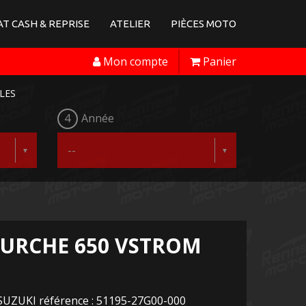
T CASH & REPRISE
ATELIER
PIÈCES MOTO
Mon compte
Panier
LES
4
Année
OURCHE 650 VSTROM
SUZUKI référence : 51195-27G00-000