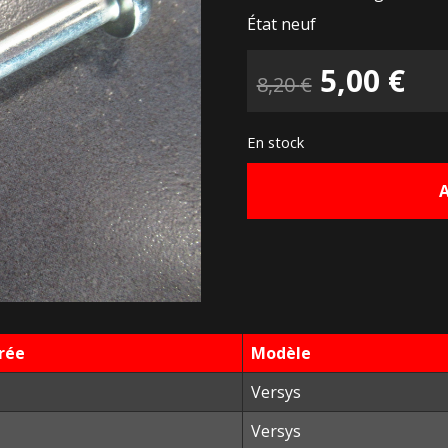
État neuf
Le
Le
5,00
€
8,20
€
prix
pri
En stock
initial
ac
était :
est
8,20 €.
5,0
rée
Modèle
Versys
Versys