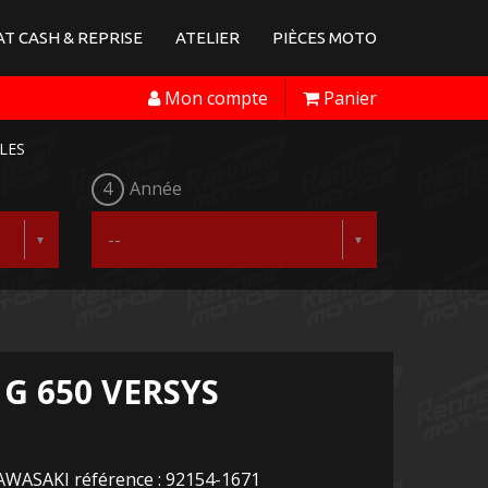
T CASH & REPRISE
ATELIER
PIÈCES MOTO
Mon compte
Panier
LES
4
Année
G 650 VERSYS
AWASAKI référence : 92154-1671