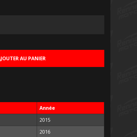
x
tuel
AJOUTER AU PANIER
 :
0 €.
Année
2015
2016