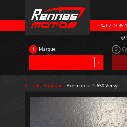
02 23 45 
SÉ
1
Marque
2
Cy
Accueil
-
Boutique
- Axe moteur G 650 Versys