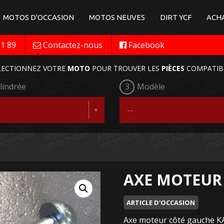
MOTOS D'OCCASION
MOTOS NEUVES
DIRT YCF
ACHA
11 89
Contactez-nous
Facebook
LECTIONNEZ VOTRE
MOTO
POUR TROUVER LES
PIÈCES
COMPATIB
lindrée
3
Modèle
AXE MOTEUR 
ARTICLE D'OCCASION
Axe moteur côté gauche K