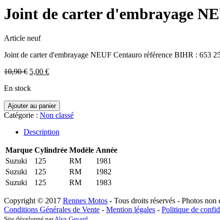
Joint de carter d'embrayage 
Article neuf
Joint de carter d'embrayage NEUF Centauro référence BIHR : 653 2
Le
Le
10,90
€
5,00
€
prix
prix
En stock
initial
actuel
était :
est :
Ajouter au panier
10,90 €.
5,00 €.
Catégorie :
Non classé
Description
Marque
Cylindrée
Modèle
Année
Suzuki
125
RM
1981
Suzuki
125
RM
1982
Suzuki
125
RM
1983
Copyright © 2017
Rennes Motos
- Tous droits réservés - Photos non 
Conditions Générales de Vente
-
Mention légales
-
Politique de confid
Site développé par
Alex Gavard